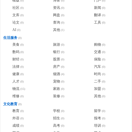
模版
博客
门户
(0)
(0)
(0)
社区
资讯
新闻
(0)
(0)
(0)
文库
网盘
翻译
(0)
(0)
(0)
论文
查询
工具
(0)
(0)
(0)
AI
其他
(0)
(1)
生活服务
(0)
美食
旅游
购物
(0)
(0)
(0)
数码
银行
交通
(0)
(0)
(0)
财经
股票
保险
(0)
(0)
(0)
法律
房产
汽车
(0)
(0)
(0)
健康
烟酒
时尚
(0)
(4)
(0)
人才
宠物
二手
(0)
(0)
(0)
物流
家政
加盟
(15)
(0)
(0)
维修
装修
其他
(0)
(0)
(0)
文化教育
(0)
教育
学校
留学
(0)
(0)
(0)
外语
招生
报考
(0)
(0)
(0)
成绩
高考
培训
(0)
(0)
(0)