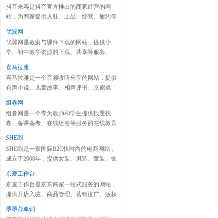
抖音来客是抖音官方推出的商家经营的网
站，为商家提供入驻、上品、经营、履约等
服务。
优翼网
优翼网是教案与课件下载的网站，提供小
学、初中教学资源的下载、共享等服务。
喜马拉雅
喜马拉雅是一个音频收听分享的网站，提供
有声小说、儿童故事、相声评书、京剧戏
曲、新闻段子、广播电台等数亿条声音内
组卷网
容。
组卷网是一个专为教师和学生提供找题找
卷、备课备考、在线组卷等服务的在线教育
网站，旨在提升教师选题组卷效率。
SHEIN
SHEIN是一家国际B2C快时尚的电商网站，
成立于2008年，提供女装、男装、童装、饰
品、鞋、包等时尚用品。
京麦工作台
京麦工作台是京东商家一站式服务的网站，
提供开店入驻、商品管理、营销推广、版权
信息等服务。
墨墨背单词