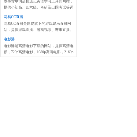
墨墨背单词是抗遗忘英语学习工具的网站，
提供小初高、四六级、考研及出国考试等词
库和释义、贴切例句。
网易CC直播
网易CC直播是网易旗下的游戏娱乐直播网
站，提供游戏直播、游戏视频、赛事直播、
美女直播等服务。
电影港
电影港是高清电影下载的网站，提供高清电
影，720p高清电影，1080p高清电影，2160p
高清电影的免费下载服务。