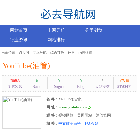
网站首页
上网导航
分类浏览
行业资讯
网站排行
当前位置：
必去网
»
网上导航
»
综合其他
»
外网
» 内容详细
YouTube(油管)
20688
0
0
0
3
07-10
浏览次数
Baidu
Sogou
Bing
入站次数
浏览日期
名 称：
YouTube(油管)
网 址：
www.youtube.com
标 签：
视频网站
美国网站
油管官网
相 关：
中文维基百科
小猿搜题