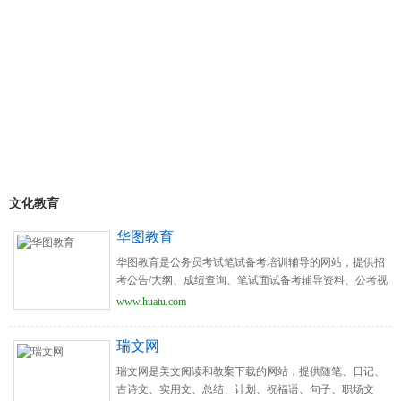
文化教育
华图教育
华图教育是公务员考试笔试备考培训辅导的网站，提供招
考公告/大纲、成绩查询、笔试面试备考辅导资料、公考视
频、历年试题及答案下载服务。
www.huatu.com
瑞文网
瑞文网是美文阅读和教案下载的网站，提供随笔、日记、
古诗文、实用文、总结、计划、祝福语、句子、职场文