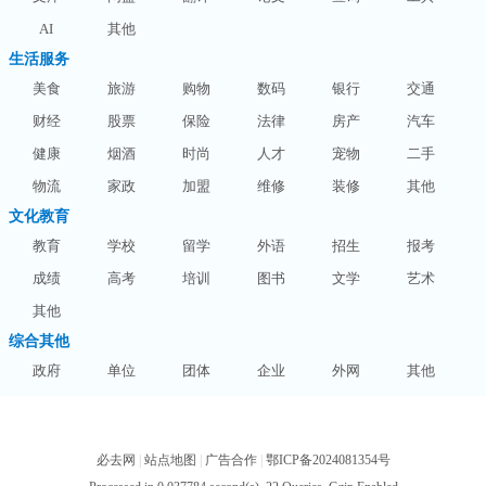
AI
其他
生活服务
美食
旅游
购物
数码
银行
交通
财经
股票
保险
法律
房产
汽车
健康
烟酒
时尚
人才
宠物
二手
物流
家政
加盟
维修
装修
其他
文化教育
教育
学校
留学
外语
招生
报考
成绩
高考
培训
图书
文学
艺术
其他
综合其他
政府
单位
团体
企业
外网
其他
必去网
|
站点地图
|
广告合作
|
鄂ICP备2024081354号