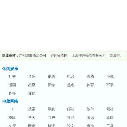
快速审核：
广州陆顺物流公司
好运物流网
上海佳速物流有限公司
新疆乌苏啤酒有限责任公司
休闲娱乐
社交
音乐
视频
电台
游戏
小说
漫画
星座
算命
起名
体育
军事
直播
其他
电脑网络
IT
搜索
导航
邮箱
软件
素材
模版
博客
门户
社区
资讯
新闻
文库
网盘
翻译
论文
查询
工具