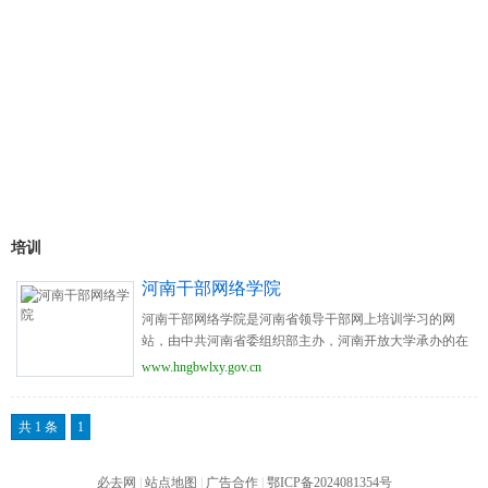
培训
河南干部网络学院
河南干部网络学院是河南省领导干部网上培训学习的网
站，由中共河南省委组织部主办，河南开放大学承办的在
线干部教育平台。
www.hngbwlxy.gov.cn
共 1 条
1
必去网
|
站点地图
|
广告合作
|
鄂ICP备2024081354号