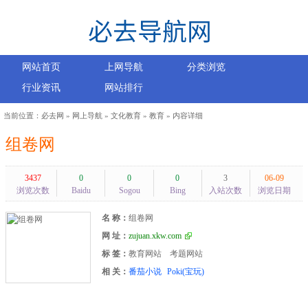
网站首页
上网导航
分类浏览
行业资讯
网站排行
当前位置：
必去网
»
网上导航
»
文化教育
»
教育
» 内容详细
组卷网
3437
0
0
0
3
06-09
浏览次数
Baidu
Sogou
Bing
入站次数
浏览日期
名 称：
组卷网
网 址：
zujuan.xkw.com
标 签：
教育网站
考题网站
相 关：
番茄小说
Poki(宝玩)