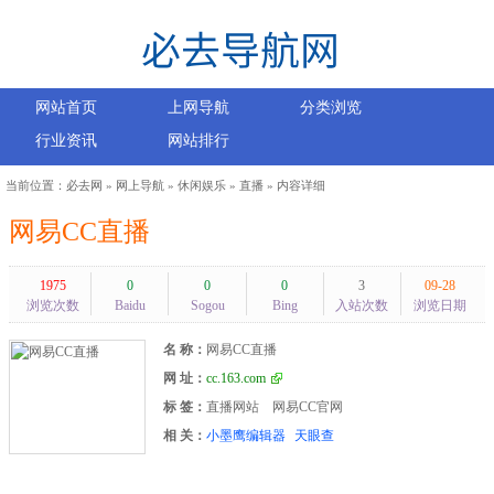
网站首页
上网导航
分类浏览
行业资讯
网站排行
当前位置：
必去网
»
网上导航
»
休闲娱乐
»
直播
» 内容详细
网易CC直播
1975
0
0
0
3
09-28
浏览次数
Baidu
Sogou
Bing
入站次数
浏览日期
名 称：
网易CC直播
网 址：
cc.163.com
标 签：
直播网站
网易CC官网
相 关：
小墨鹰编辑器
天眼查