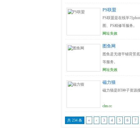
PS联盟
PS联盟是在线学习pho
图、PS精修等服务。
网址失效
图鱼网
图鱼是无缝平铺背景底
等服务。
网址失效
磁力猫
磁力猫是BT种子资源
clm.cc
共 234 条
«
‹
3
4
5
6
7