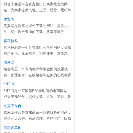
抖音来客是抖音官方推出的商家经营的网
站，为商家提供入驻、上品、经营、履约等
服务。
优翼网
优翼网是教案与课件下载的网站，提供小
学、初中教学资源的下载、共享等服务。
喜马拉雅
喜马拉雅是一个音频收听分享的网站，提供
有声小说、儿童故事、相声评书、京剧戏
曲、新闻段子、广播电台等数亿条声音内
组卷网
容。
组卷网是一个专为教师和学生提供找题找
卷、备课备考、在线组卷等服务的在线教育
网站，旨在提升教师选题组卷效率。
SHEIN
SHEIN是一家国际B2C快时尚的电商网站，
成立于2008年，提供女装、男装、童装、饰
品、鞋、包等时尚用品。
京麦工作台
京麦工作台是京东商家一站式服务的网站，
提供开店入驻、商品管理、营销推广、版权
信息等服务。
墨墨背单词