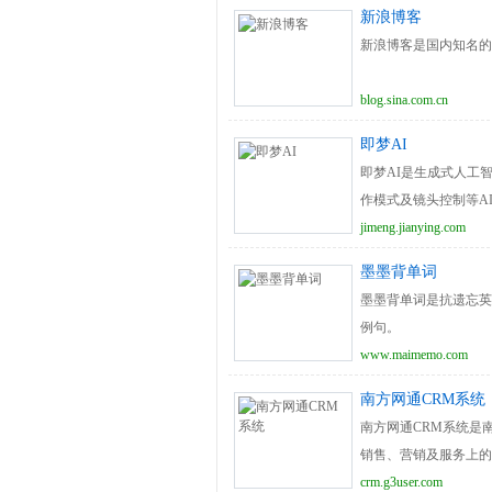
新浪博客
新浪博客是国内知名的
blog.sina.com.cn
即梦AI
即梦AI是生成式人工
作模式及镜头控制等A
jimeng.jianying.com
墨墨背单词
墨墨背单词是抗遗忘英
例句。
www.maimemo.com
南方网通CRM系统
南方网通CRM系统是
销售、营销及服务上的
户转为忠实客户。
crm.g3user.com