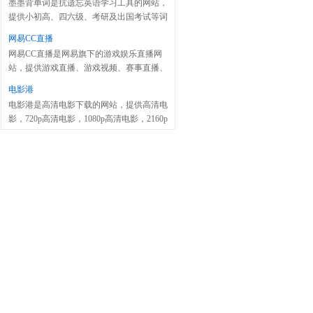
墨墨背单词是抗遗忘英语学习工具的网站，
提供小初高、四六级、考研及出国考试等词
库和释义、贴切例句。
网易CC直播
网易CC直播是网易旗下的游戏娱乐直播网
站，提供游戏直播、游戏视频、赛事直播、
美女直播等服务。
电影港
电影港是高清电影下载的网站，提供高清电
影，720p高清电影，1080p高清电影，2160p
高清电影的免费下载服务。