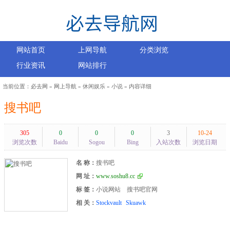
网站首页
上网导航
分类浏览
行业资讯
网站排行
当前位置：
必去网
»
网上导航
»
休闲娱乐
»
小说
» 内容详细
搜书吧
305
0
0
0
3
10-24
浏览次数
Baidu
Sogou
Bing
入站次数
浏览日期
名 称：
搜书吧
网 址：
www.soshu8.cc
标 签：
小说网站
搜书吧官网
相 关：
Stockvault
Skuawk