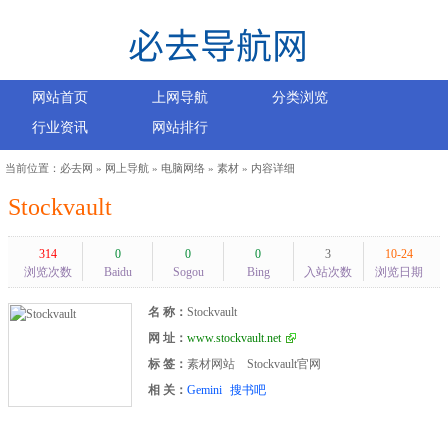
网站首页
上网导航
分类浏览
行业资讯
网站排行
当前位置：
必去网
»
网上导航
»
电脑网络
»
素材
» 内容详细
Stockvault
314
0
0
0
3
10-24
浏览次数
Baidu
Sogou
Bing
入站次数
浏览日期
名 称：
Stockvault
网 址：
www.stockvault.net
标 签：
素材网站
Stockvault官网
相 关：
Gemini
搜书吧