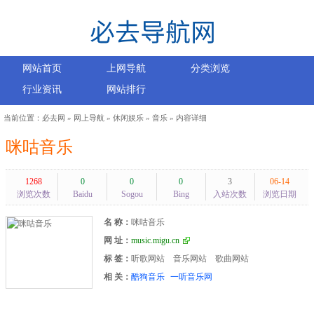
网站首页
上网导航
分类浏览
行业资讯
网站排行
当前位置：
必去网
»
网上导航
»
休闲娱乐
»
音乐
» 内容详细
咪咕音乐
1268
0
0
0
3
06-14
浏览次数
Baidu
Sogou
Bing
入站次数
浏览日期
名 称：
咪咕音乐
网 址：
music.migu.cn
标 签：
听歌网站
音乐网站
歌曲网站
相 关：
酷狗音乐
一听音乐网