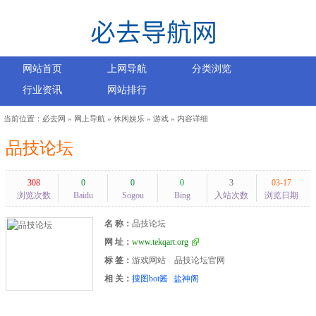
网站首页
上网导航
分类浏览
行业资讯
网站排行
当前位置：
必去网
»
网上导航
»
休闲娱乐
»
游戏
» 内容详细
品技论坛
308
0
0
0
3
03-17
浏览次数
Baidu
Sogou
Bing
入站次数
浏览日期
名 称：
品技论坛
网 址：
www.tekqart.org
标 签：
游戏网站
品技论坛官网
相 关：
搜图bot酱
盐神阁