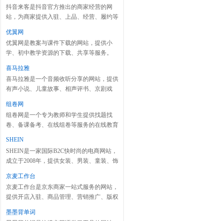
抖音来客是抖音官方推出的商家经营的网
站，为商家提供入驻、上品、经营、履约等
服务。
优翼网
优翼网是教案与课件下载的网站，提供小
学、初中教学资源的下载、共享等服务。
喜马拉雅
喜马拉雅是一个音频收听分享的网站，提供
有声小说、儿童故事、相声评书、京剧戏
曲、新闻段子、广播电台等数亿条声音内
组卷网
容。
组卷网是一个专为教师和学生提供找题找
卷、备课备考、在线组卷等服务的在线教育
网站，旨在提升教师选题组卷效率。
SHEIN
SHEIN是一家国际B2C快时尚的电商网站，
成立于2008年，提供女装、男装、童装、饰
品、鞋、包等时尚用品。
京麦工作台
京麦工作台是京东商家一站式服务的网站，
提供开店入驻、商品管理、营销推广、版权
信息等服务。
墨墨背单词