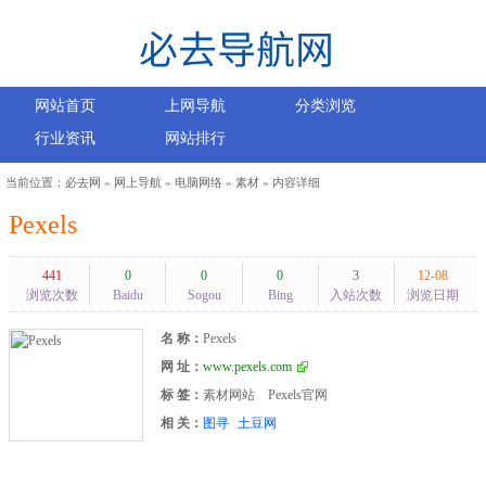
网站首页
上网导航
分类浏览
行业资讯
网站排行
当前位置：
必去网
»
网上导航
»
电脑网络
»
素材
» 内容详细
Pexels
441
0
0
0
3
12-08
浏览次数
Baidu
Sogou
Bing
入站次数
浏览日期
名 称：
Pexels
网 址：
www.pexels.com
标 签：
素材网站
Pexels官网
相 关：
图寻
土豆网