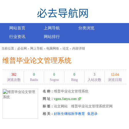
网站首页
上网导航
分类浏览
行业资讯
网站排行
当前位置：
必去网
»
网上导航
»
电脑网络
»
论文
» 内容详细
维普毕业论文管理系统
382
0
0
0
3
12-04
浏览次数
Baidu
Sogou
Bing
入站次数
浏览日期
名 称：
维普毕业论文管理系统
网 址：
vgms.fanyu.com
标 签：
论文网站
维普毕业论文管理系统官网
相 关：
好医生继续医学教育
集思录