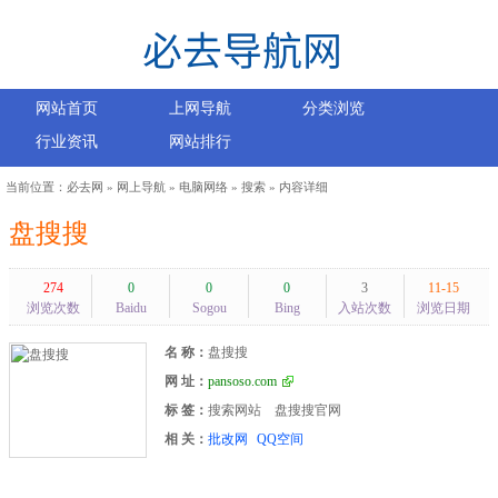
网站首页
上网导航
分类浏览
行业资讯
网站排行
当前位置：
必去网
»
网上导航
»
电脑网络
»
搜索
» 内容详细
盘搜搜
274
0
0
0
3
11-15
浏览次数
Baidu
Sogou
Bing
入站次数
浏览日期
名 称：
盘搜搜
网 址：
pansoso.com
标 签：
搜索网站
盘搜搜官网
相 关：
批改网
QQ空间